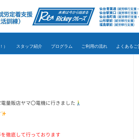
スタッフ紹介
プログラム
ご利用の流れ
よくあるご
！）
家電量販店ヤマ〇電機に行きました
す
等を徹底して行っております