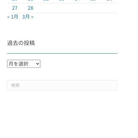
27
28
« 1月
3月 »
過去の投稿
過
去
の
投
稿