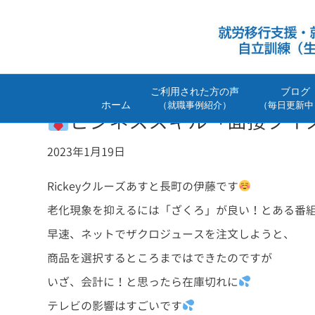
ご利用された方の声
ブログ
ホーム
（就職事例紹介）
（毎日更新中
ビジネススキル「面接クイ
2023年1月19日
Rickeyクルーズあすと長町の伊藤です
老化現象を抑えるには「ざくろ」が良い！とある番
早速、ネットでザクロジュースを注文しようと、
商品を選択するところまではできたのですが
いざ、会計に！と思ったら在庫切れに
テレビの影響はすごいです