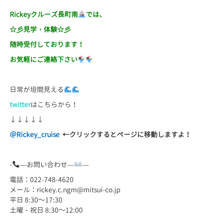
Rickeyクルーズ長町南
では、
☆彡見学・体験☆彡
随時受付しております！
お気軽にご連絡下さい
日常が垣間見える
twitter
はこちらから！
↓↓↓↓↓
＠
Rickey_cruise
←
クリックするとページに移動しますよ！
-
—お問い合わせ—
—
電話：022-748-4620
メール：rickey.c.ngm@mitsui-co.jp
平日 8:30～17:30
土曜・祝日 8:30～12:00