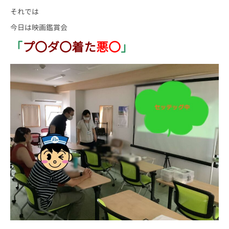
それでは
今日は映画鑑賞会
「
プ〇ダ〇着た
悪〇
」