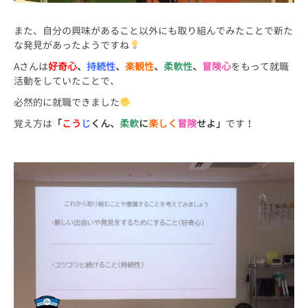
また、自分の興味があること以外にも取り組んでみたことで新た
な発見があったようですね
Aさんは
好奇心
、
持続性
、
楽観性
、
柔軟性
、
冒険心
をもって就職
活動をしていたことで、
必然的に就職できました
覚え方は
「
こう
じ
くん、
柔軟
に
楽しく
冒険
せよ」
です！