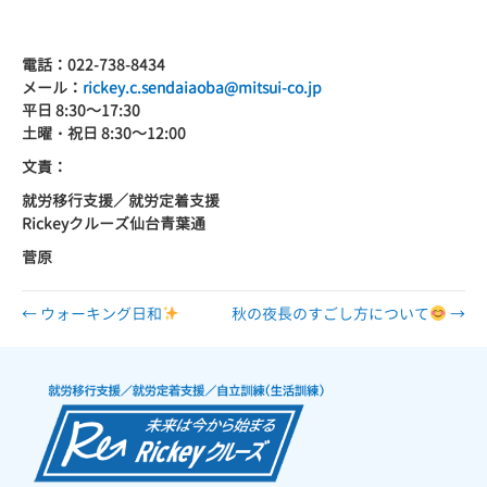
電話：
022-738-8434
メール：
rickey.c.sendaiaoba@mitsui-co.jp
平日
8:30
～
17:30
土曜・祝日
8:30
～
12:00
文責：
就労移行支援／就労定着支援
Rickey
クルーズ仙台青葉通
菅原
← ウォーキング日和
秋の夜長のすごし方について
→