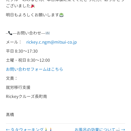
ございました
明日もよろしくお願いします
–
—お問い合わせ—
メール：
rickey.c.ngm@mitsui-co.jp
平日 8:30～17:30
土曜・祝日 8:30～12:00
お問い合わせフォームはこちら
文責：
就労移行支援
Rickeyクルーズ長町南
髙橋
← 久々ウォーキング
お風呂の効果について
→