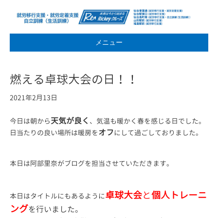
メニュー
燃える卓球大会の日！！
2021年2月13日
天気が良く
今日は朝から
、気温も暖かく春を感じる日でした。
オフ
日当たりの良い場所は暖房を
にして過ごしておりました。
本日は阿部里奈がブログを担当させていただきます。
卓球大会
と
個人トレーニ
本日はタイトルにもあるように
ング
を行いました。