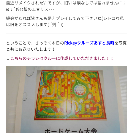
最近リメイクされたⅦですが、旧Ⅶは涙なしでは語れません(´；
ω；`)ｳｩｩ私のエ★リス･･･
機会があれば皆さんも是非プレイしてみて下さいね(レトロな私
は旧をオススメします( ´艸｀))
ということで、さっそく本日の
Rickeyクルーズあすと長町
を写真
と共にお送りいたします！
↓
こちらのチラシはクルーに作成していただきました！！