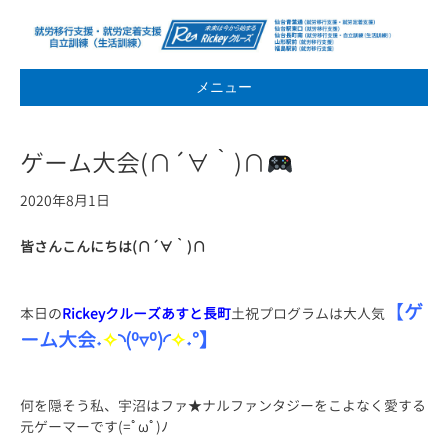
メニュー
ゲーム大会(∩´∀｀)∩
2020年8月1日
皆さんこんにちは(∩´∀｀)∩
【
ゲ
本日の
Rickeyクルーズあすと長町
土祝プログラムは大人気
ーム
大会˖
✧
◝(⁰▿⁰)◜
✧
˖°】
何を隠そう私、宇沼はファ★ナルファンタジーをこよなく愛する
元ゲーマーです(=ﾟωﾟ)ﾉ