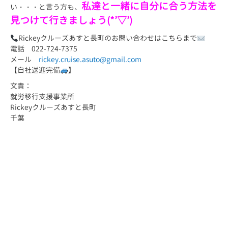
私達と一緒に自分に合う方法を
い・・・と言う方も、
見つけて行きましょう(*’▽’)
Rickeyクルーズあすと長町のお問い合わせはこちらまで
電話 022-724-7375
メール
rickey.cruise.asuto@gmail.com
【自社送迎完備
】
文責：
就労移行支援事業所
Rickeyクルーズあすと長町
千葉
東北 仙台 仙台市 宮城 宮城県 障害 障害者 障がい 障
がい者 精神 発達 アスペルガー 自閉 自閉症 身体 知
的 視覚 聴覚 難病 就労 就労移行 就労移行支援 就労支
援 就労支援施設 福祉 サービス うつ 統合失調症 広汎
性 不安 支援 就職 定着 サポート 働く 障害福祉 運
動 プログラミング プログラマー ひきこもり 生活困窮 手
帳 施設 ロボット ペッパー pepper 就労支援センター
長町 あすと あすと長町 太白区 太子堂 JR 東北本線
DPL仙台長町 精神保健福祉士 PSW 社会福祉士 介護福祉
士 ワーク work job ジョブ ジョブコーチ ジョブマッチ