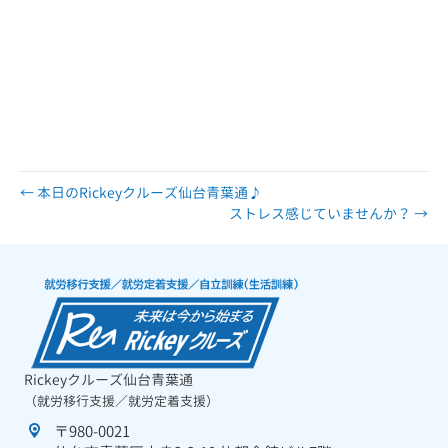
ング 相談 相談支援 在宅 在宅就労 在宅訓練 LD
ADHI IQ グループホーム GH 脳梗塞 高次脳 高次脳機能
障害 半身麻痺 アセスメント デマンド ニーズ 障害者雇
用 定着 就労定着 就労定着支援 就労定着支援事業 サポー
ト 療育 療育手帳 療育手帳Ａ 療育手帳Ｂ Ａ Ｂ ラダ
ー モビバン マジック 働き続ける 笑顔 楽しい 面白い
ミツイ 送迎
← 本日のRickeyクルーズ仙台青葉通♪
ストレス感じていませんか？ →
Rickeyクルーズ仙台青葉通
（就労移行支援／就労定着支援）
〒980-0021