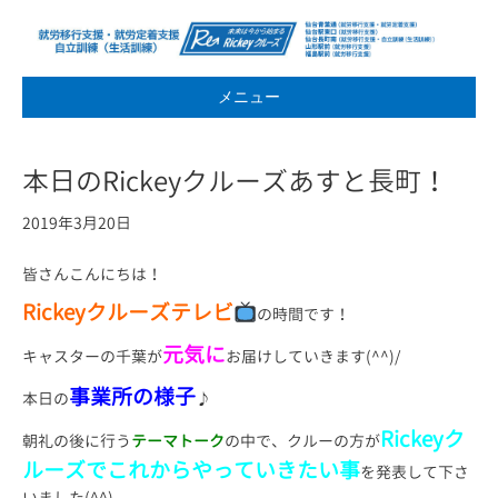
メニュー
本日のRickeyクルーズあすと長町！
2019年3月20日
皆さんこんにちは！
Rickeyクルーズテレビ
の時間です！
元気に
キャスターの千葉が
お届けしていきます(^^)/
事業所の様子
本日の
♪
Rickeyク
朝礼の後に行う
テーマトーク
の中で、クルーの方が
ルーズでこれからやっていきたい事
を発表して下さ
いました(^^)