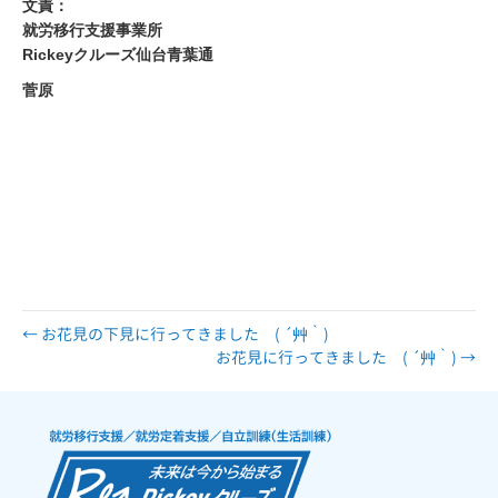
文責：
就労移行支援事業所
Rickeyクルーズ仙台青葉通
菅原
仙台 仙台市 宮城 宮城県 障害 障害者 障がい 障がい者 精神 発達 ア
スペルガー 自閉 自閉症 身体 知的 視覚 聴覚 難病 就労 就労移行 就
労移行支援 就労支援 就労支援施設 福祉 サービス うつ 統合失調症 広汎
性 不安 支援 就職 定着 サポート 働く 障害福祉 運動 プログラミン
グ プログラマー ひきこもり 生活困窮 手帳 施設 ロボット ペッパー
pepper 就労支援センター
← お花見の下見に行ってきました ( ´艸｀)
お花見に行ってきました ( ´艸｀) →