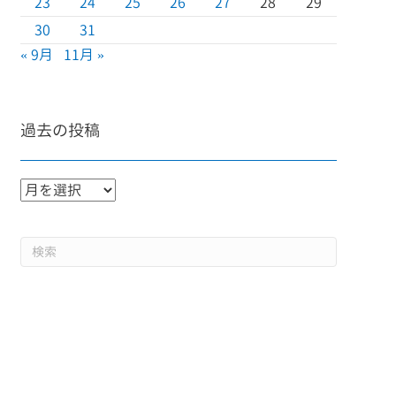
23
24
25
26
27
28
29
30
31
« 9月
11月 »
過去の投稿
過
去
の
投
稿