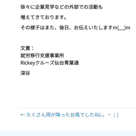
徐々に企業見学などの外部での活動も
増えてきております。
その様子はまた、後日、お伝えいたしますm(__)m
文責：
就労移行支援事業所
Rickeyクルーズ仙台青葉通
深谷
仙台 仙台市 宮城 宮城県 障害 障害者 障がい 障がい者 精神 発
移行 就労移行支援 就労支援 就労支援施設 福祉 サービス うつ 統
動 プログラミング プログラマー ひきこもり 生活困窮 手帳 施設 ロボ
← たくさん雨が降った台風でしたね(-。－；)