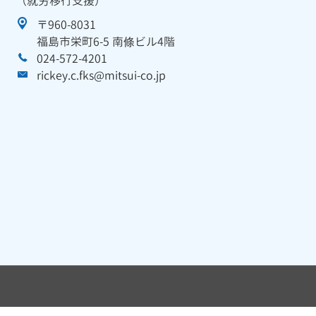
（就労移行支援）
〒960-8031
福島市栄町6-5 南條ビル4階
024-572-4201
rickey.c.fks@mitsui-co.jp