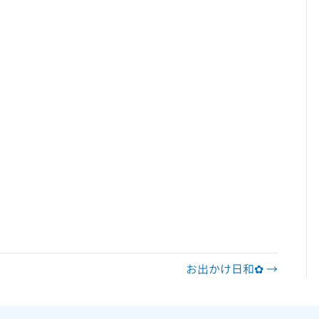
達 アスペルガー 自閉 自閉症 身体 知的 視覚 聴覚 難病 就労 就労
合失調症 広汎性 不安 支援 就職 定着 サポート 働く 障害福祉 運
ット ペッパー pepper 就労支援センター
お出かけ日和✿ →